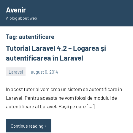
Skip
Avenir
to
A blog about web
content
Tag:
autentificare
Tutorial Laravel 4.2 – Logarea şi
autentificarea în Laravel
Laravel
august 6, 2014
avenirer
3
comments
În acest tutorial vom crea un sistem de autentificare în
Laravel. Pentru aceasta ne vom folosi de modulul de
autentificare al Laravel. Paşii pe care […]
Continue reading