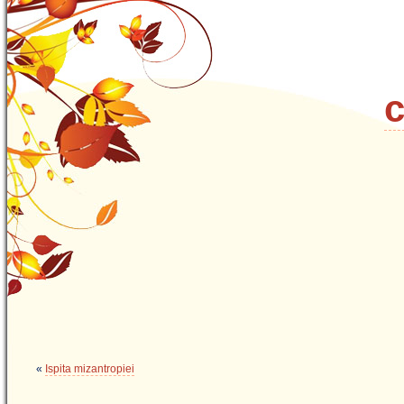
c
«
Ispita mizantropiei