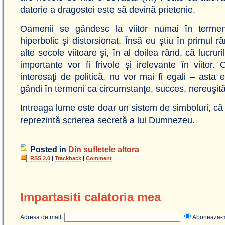
datorie a dragostei este să devină prietenie.
Oamenii se gândesc la viitor numai în termeni
hiperbolic şi distorsionat. Însă eu ştiu în primul 
alte secole viitoare şi, în al doilea rând, că lucru
importante vor fi frivole şi irelevante în viitor
interesaţi de politică, nu vor mai fi egali – asta 
gândi în termeni ca circumstanţe, succes, nereuşi
Intreaga lume este doar un sistem de simboluri, că 
reprezintă scrierea secretă a lui Dumnezeu.
Posted in
Din sufletele altora
RSS 2.0
|
Trackback
|
Comment
Impartasiti calatoria mea
Adresa de mail:
Aboneaza