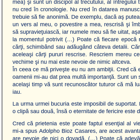
mea) şi sunt un discipol al trecutului, al întregului 
nu cred în cronologie. Nu cred în datarea manuscr
trebuie să fie anonimă. De exemplu, dacă aş putea
un vers al meu, o povestire a mea, rescrisă şi îmb
să supravieţuiască, iar numele meu să fie uitat, aş
la momentul potrivit (…) Poate că fiecare epocă 
cărţi, schimbând sau adăugând câteva detalii. Cărţ
aceleaşi cărţi pururi rescrise. Rescriem mereu ce
vechime şi nu mai este nevoie de nimic altceva.
În ceea ce mă priveşte eu nu am ambiţii. Cred că 
oamenii mi-au dat prea multă importanţă. Sunt un sc
acelaşi timp vă sunt recunoscător tuturor că mă lu
iau.
La urma urmei bucuria este imposibil de suportat. P
o clipă sau două, însă o eternitate de fericire este 
Cred că prietenia este poate faptul esenţial al vie
mi-a spus Adolpho Bioz Casares, are acest avanta
are nevoie de nici o dovadă. (…) Poate că adevăr