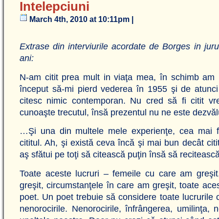
Intelepciuni
March 4th, 2010 at 10:11pm |
Extrase din interviurile acordate de Borges in juru
ani:
N-am citit prea mult in viaţa mea, în schimb am r
început să-mi pierd vederea în 1955 şi de atunc
citesc nimic contemporan. Nu cred să fi citit v
cunoaşte trecutul, însă prezentul nu ne este dezvălu
…Şi una din multele mele experienţe, cea mai fer
cititul. Ah, şi există ceva încă şi mai bun decât citit
aş sfătui pe toţi să citească puţin însă să reciteasc
Toate aceste lucruri – femeile cu care am greşit
greşit, circumstanţele în care am greşit, toate ace
poet. Un poet trebuie să considere toate lucrurile ca
nenorocirile. Nenorocirile, înfrângerea, umilinţa, 