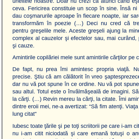
uneltele noastre. Doar nu crezi că atunci când eşti
ceva. Fericirea constituie un scop în sine. Însă ni
dau coşmarurile aproape în fiecare noapte, iar sar
transformăm în poezie (…) Deci nu cred că tr
pentru greşelile mele. Aceste greşeli ajung la min
complex al cauzelor şi efectelor sau, mai curând, p
şi cauze.
Amintirile copilăriei mele sunt amintirile cărţilor pe c
De fapt, nu prea îmi amintesc propria viaţă. Nu
precise. Ştiu că am călătorit în vreo şaptesprezec
dar nu vă pot spune în ce ordine. Nu vă pot spune 
sau altul. Totul este o învălmăşeală de imagini. S
la cărţi. (…) Revin mereu la cărţi, la citate. Îmi a
dintre eroii mei, ne-a avertizat: “Să fim atenţi. Via
lung citat”
Iubesc toate ţările şi pe toţi scriitorii pe care i-am ci
nu i-am citit niciodată şi care emană totuşi o an