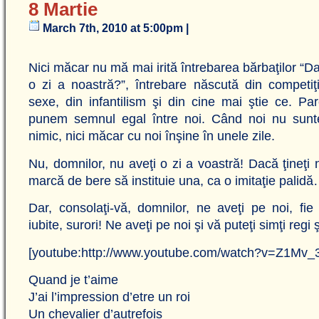
8 Martie
March 7th, 2010 at 5:00pm |
Nici măcar nu mă mai irită întrebarea bărbaţilor “D
o zi a noastră?”, întrebare născută din competiţi
sexe, din infantilism şi din cine mai ştie ce. Pa
punem semnul egal între noi. Când noi nu sunt
nimic, nici măcar cu noi înşine în unele zile.
Nu, domnilor, nu aveţi o zi a voastră! Dacă ţineţi 
marcă de bere să instituie una, ca o imitaţie palid
Dar, consolaţi-vă, domnilor, ne aveţi pe noi, f
iubite, surori! Ne aveţi pe noi şi vă puteţi simţi regi ş
[youtube:http://www.youtube.com/watch?v=Z1Mv_
Quand je t’aime
J’ai l’impression d’etre un roi
Un chevalier d’autrefois