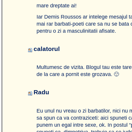
mare dreptate ai!
Iar Demis Roussos ar intelege mesajul t
mai rar barbati-poeti care sa nu se bata
pentru o zi a masculinitatii afisate.
calatorul
Multumesc de vizita. Blogul tau este tare 
de la care a pornit este grozava. 🙂
Radu
Eu unul nu vreau o zi barbatilor, nici nu
sa spun ca va contraziceti: aici spuneti 
punem un egal intre sexe, ok. In postul “
spuneti ca, dimpotriva, trebuie sa se jud