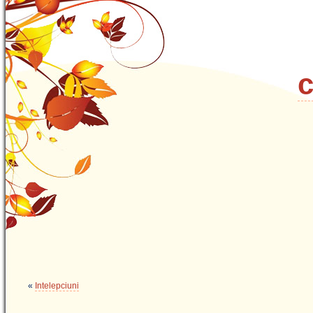
c
«
Intelepciuni