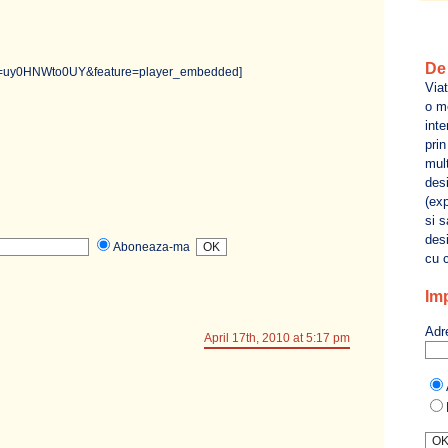
De 
?v=uy0HNWto0UY&feature=player_embedded]
Viat
o me
inte
pri
mult
des
(exp
si s
desi
Aboneaza-ma
cu c
Imp
Adr
April 17th, 2010 at 5:17 pm