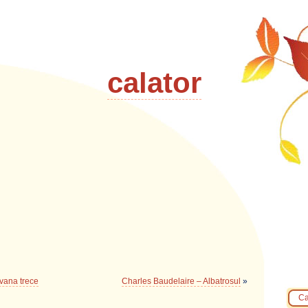
calator
avana trece
Charles Baudelaire – Albatrosul
»