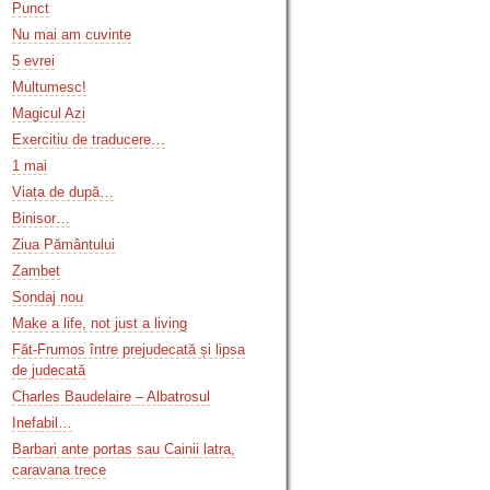
Punct
Nu mai am cuvinte
5 evrei
Multumesc!
Magicul Azi
Exercitiu de traducere…
1 mai
Viața de după…
Binisor…
Ziua Pământului
Zambet
Sondaj nou
Make a life, not just a living
Făt-Frumos între prejudecată și lipsa
de judecată
Charles Baudelaire – Albatrosul
Inefabil…
Barbari ante portas sau Cainii latra,
caravana trece