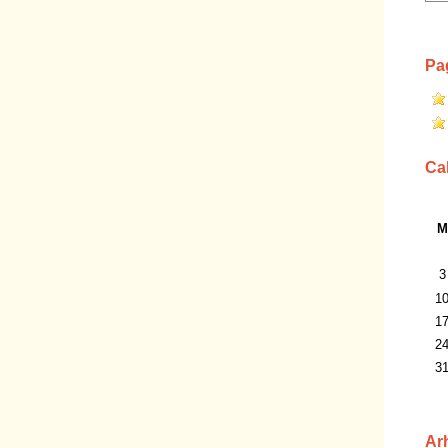
Pa
Ca
M
3
1
1
2
3
Ar