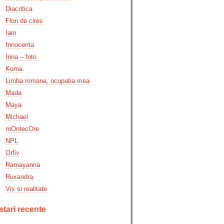
Diacritica
Flori de cires
Iam
Innocenta
Irina – foto
Koma
Limba romana, ocupatia mea
Mada
Maya
Michael
mOntecOre
NPL
Orfiv
Ramayanna
Ruxandra
Vis si realitate
tari recente