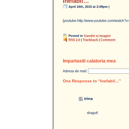
Inefabil…
April 16th, 2010 at 2:09pm |
[youtube:http://www.youtube.com/watch
Posted in
Gandiri si imagini
RSS 2.0
|
Trackback
|
Comment
Impartasiti calatoria mea
Adresa de mail:
One Response to “Inefabil…”
irina
dragut!