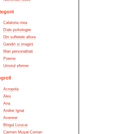
egorii
Calatoria mea
D'ale psihologiei
Din sufletele altora
Gandiri si imagini
Mari personalitati
Poeme
Umorul efemer
groll
Acropola
Alex
Ana
Andrei Ignat
Avenirer
Blogul Lizucai
Carmen Muşat-Coman