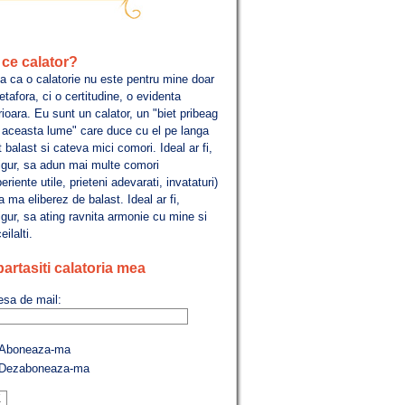
ce calator?
a ca o calatorie nu este pentru mine doar
tafora, ci o certitudine, o evidenta
rioara. Eu sunt un calator, un "biet pribeag
n aceasta lume" care duce cu el pe langa
 balast si cateva mici comori. Ideal ar fi,
igur, sa adun mai multe comori
eriente utile, prieteni adevarati, invataturi)
a ma eliberez de balast. Ideal ar fi,
gur, sa ating ravnita armonie cu mine si
eilalti.
artasiti calatoria mea
esa de mail:
Aboneaza-ma
Dezaboneaza-ma