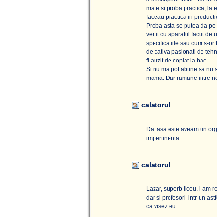
mate si proba practica, la e
faceau practica in productie
Proba asta se putea da pe 
venit cu aparatul facut de 
specificatiile sau cum s-or 
de cativa pasionati de tehni
fi auzit de copiat la bac.
Si nu ma pot abtine sa nu s
mama. Dar ramane intre no
calatorul
Da, asa este aveam un orgol
impertinenta…
calatorul
Lazar, superb liceu. l-am re
dar si profesorii intr-un as
ca visez eu…