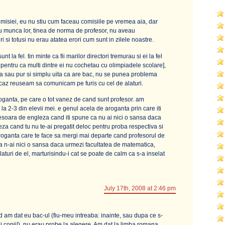
misiei, eu nu stiu cum faceau comisiile pe vremea aia, dar
tru munca lor, tinea de norma de profesor, nu aveau
ri si totusi nu erau atatea erori cum sunt in zilele noastre.
unt la fel. tin minte ca fii marilor directori tremurau si ei la fel
 pentru ca multi dintre ei nu cochetau cu olimpiadele scolare],
ea sau pur si simplu uita ca are bac, nu se punea problema
icit caz reuseam sa comunicam pe furis cu cel de alaturi.
oganta, pe care o tot vanez de cand sunt profesor. am
r la 2-3 din elevii mei. e genul acela de aroganta prin care iti
fesoara de engleza cand iti spune ca nu ai nici o sansa daca
eza cand tu nu te-ai pregatit deloc pentru proba respectiva si
aroganta care te face sa mergi mai departe cand profesorul de
a n-ai nici o sansa daca urmezi facultatea de matematica,
alaturi de el, marturisindu-i cat se poate de calm ca s-a inselat
July 17th, 2008 at 2:46 pm
 am dat eu bac-ul (fiu-meu intreaba: inainte, sau dupa ce s-
ai copii!), nu erau probe la alegere. Am dat la limba romana,