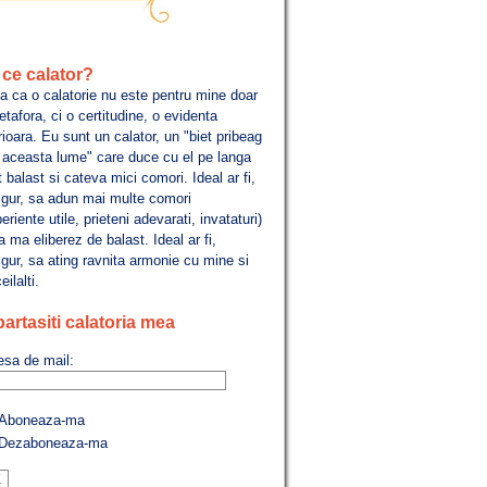
ce calator?
a ca o calatorie nu este pentru mine doar
tafora, ci o certitudine, o evidenta
rioara. Eu sunt un calator, un "biet pribeag
n aceasta lume" care duce cu el pe langa
 balast si cateva mici comori. Ideal ar fi,
igur, sa adun mai multe comori
eriente utile, prieteni adevarati, invataturi)
a ma eliberez de balast. Ideal ar fi,
gur, sa ating ravnita armonie cu mine si
eilalti.
artasiti calatoria mea
esa de mail:
Aboneaza-ma
Dezaboneaza-ma