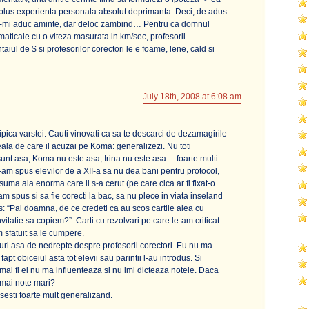
a plus experienta personala absolut deprimanta. Deci, de adus
sa-mi aduc aminte, dar deloc zambind… Pentru ca domnul
maticale cu o viteza masurata in km/sec, profesorii
aiul de $ si profesorilor corectori le e foame, lene, cald si
July 18th, 2008 at 6:08 am
 tipica varstei. Cauti vinovati ca sa te descarci de dezamagirile
eala de care il acuzai pe Koma: generalizezi. Nu toti
sunt asa, Koma nu este asa, Irina nu este asa… foarte multi
-am spus elevilor de a XII-a sa nu dea bani pentru protocol,
uma aia enorma care li s-a cerut (pe care cica ar fi fixat-o
-am spus si sa fie corecti la bac, sa nu plece in viata inseland
: “Pai doamna, de ce credeti ca au scos cartile alea cu
vitatie sa copiem?”. Carti cu rezolvari pe care le-am criticat
am sfatuit sa le cumpere.
ruri asa de nedrepte despre profesorii corectori. Eu nu ma
pt obiceiul asta tot elevii sau parintii l-au introdus. Si
mai fi el nu ma influenteaza si nu imi dicteaza notele. Daca
numai note mari?
esesti foarte mult generalizand.