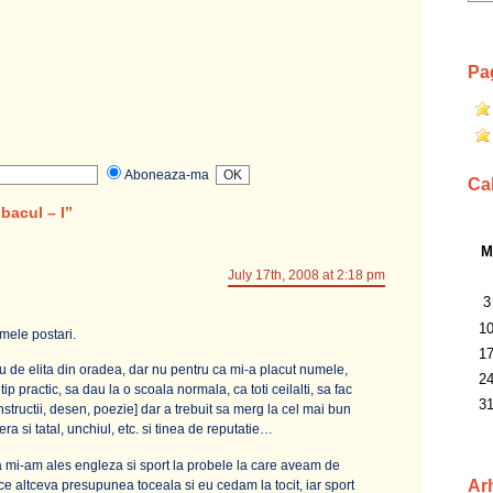
Pa
Aboneaza-ma
Ca
bacul – I”
M
July 17th, 2008 at 2:18 pm
3
1
imele postari.
1
eu de elita din oradea, dar nu pentru ca mi-a placut numele,
2
ip practic, sa dau la o scoala normala, ca toti ceilalti, sa fac
3
structii, desen, poezie] dar a trebuit sa merg la cel mai bun
ra si tatal, unchiul, etc. si tinea de reputatie…
a mi-am ales engleza si sport la probele la care aveam de
Ar
ce altceva presupunea toceala si eu cedam la tocit, iar sport