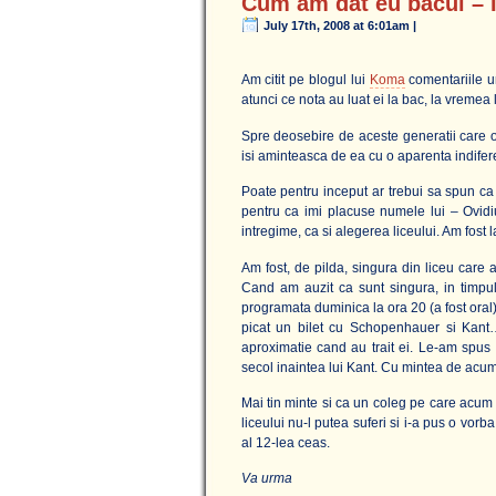
Cum am dat eu bacul – 
July 17th, 2008 at 6:01am |
Am citit pe blogul lui
Koma
comentariile u
atunci ce nota au luat ei la bac, la vremea
Spre deosebire de aceste generatii care 
isi aminteasca de ea cu o aparenta indifer
Poate pentru inceput ar trebui sa spun ca 
pentru ca imi placuse numele lui – Ovidiu
intregime, ca si alegerea liceului. Am fost 
Am fost, de pilda, singura din liceu care 
Cand am auzit ca sunt singura, in timpul
programata duminica la ora 20 (a fost oral),
picat un bilet cu Schopenhauer si Kant
aproximatie cand au trait ei. Le-am spu
secol inaintea lui Kant. Cu mintea de acum s
Mai tin minte si ca un coleg pe care acum i
liceului nu-l putea suferi si i-a pus o vor
al 12-lea ceas.
Va urma