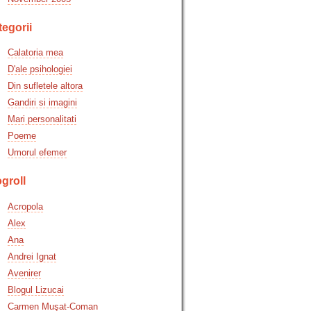
egorii
Calatoria mea
D'ale psihologiei
Din sufletele altora
Gandiri si imagini
Mari personalitati
Poeme
Umorul efemer
groll
Acropola
Alex
Ana
Andrei Ignat
Avenirer
Blogul Lizucai
Carmen Muşat-Coman