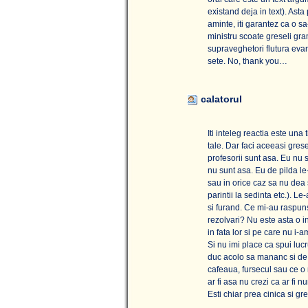
existand deja in text). Ast
aminte, iti garantez ca o 
ministru scoate greseli gra
supraveghetori flutura evant
sete. No, thank you…
calatorul
Iti inteleg reactia este una
tale. Dar faci aceeasi gres
profesorii sunt asa. Eu nu 
nu sunt asa. Eu de pilda le
sau in orice caz sa nu dea s
parintii la sedinta etc.). Le
si furand. Ce mi-au raspuns
rezolvari? Nu este asta o in
in fata lor si pe care nu i-
Si nu imi place ca spui luc
duc acolo sa mananc si de fa
cafeaua, fursecul sau ce o 
ar fi asa nu crezi ca ar fi 
Esti chiar prea cinica si gr