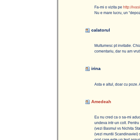
Fa-mi o vizita pe
http://iva
Nu e mare lucru, un “depozit”
calatorul
Multumesc pt invitatie. Ch
comentariu, dar nu am vrut 
irina
Asta e altul, doar cu poze. 
Amedeah
Eu nu cred ca o sa-mi aduc
undeva intr-un colt. Pentru
(vezi Basmul vs Nichita Sta
(vezi muntii Scandinaviei) 
oral care este un text argum