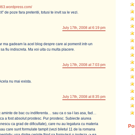
sil63.wordpress.com/
 de poze fara pretentii, totusi te invit sa le vezi.
July 17th, 2008 at 6:19 pm
iar ma gadeam la acel blog despre care ai pomenit intr-un
sa fiu indiscreta. Ma voi uita cu multa placere.
July 17th, 2008 at 7:03 pm
Acela nu mai exista.
July 17th, 2008 at 8:35 pm
 aminte de bac cu indiferenta… sau ca o sa-l las asa, fad…
 ca a fost absolut prostesc. Pur prostesc. Subiecte aiurea
nescu ca grad de dificultate), care nu au legatura cu materia
Pos
sau care sunt formulate tampit (vezi biletul 11 de la romana
entativ, una dintre cerinte fiind sa formulezi o ipoteza -> ea