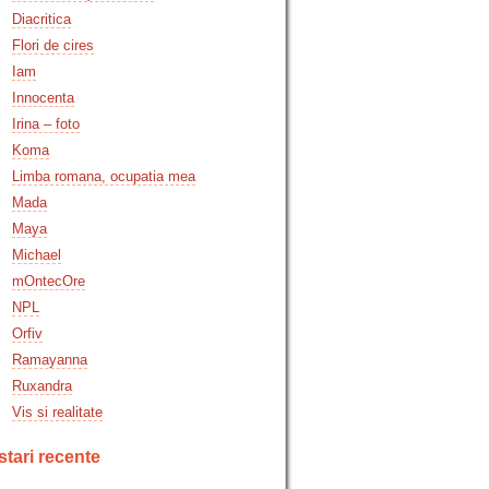
Diacritica
Flori de cires
Iam
Innocenta
Irina – foto
Koma
Limba romana, ocupatia mea
Mada
Maya
Michael
mOntecOre
NPL
Orfiv
Ramayanna
Ruxandra
Vis si realitate
tari recente