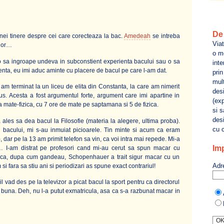
I
De 
nei tinere despre cei care corecteaza la bac.
Amedeah
se intreba
Viat
 lor…
o me
o sa ingroape undeva in subconstient experienta bacului sau o sa
inte
enta, eu imi aduc aminte cu placere de bacul pe care l-am dat.
pri
mult
am terminat la un liceu de elita din Constanta, la care am nimerit
des
s. Acesta a fost argumentul forte, argument care imi apartine in
(exp
la mate-fizica, cu 7 ore de mate pe saptamana si 5 de fizica.
si s
desi
a ales sa dea bacul la Filosofie (materia la alegere, ultima proba).
cu c
 bacului, mi s-au inmuiat picioarele. Tin minte si acum ca eram
 dar pe la 13 am primit telefon sa vin, ca voi intra mai repede. Mi-a
Imp
… I-am distrat pe profesori cand mi-au cerut sa spun macar cu
s ca, dupa cum gandeau, Schopenhauer a trait sigur macar cu un
Adr
i fara sa stiu ani si periodizari as spune exact contrariul!
l vad des pe la televizor a picat bacul la sport pentru ca directorul
ba buna. Deh, nu l-a putut exmatricula, asa ca s-a razbunat macar in