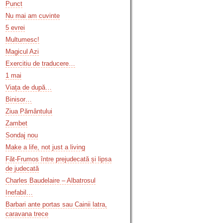
Punct
Nu mai am cuvinte
5 evrei
Multumesc!
Magicul Azi
Exercitiu de traducere…
1 mai
Viața de după…
Binisor…
Ziua Pământului
Zambet
Sondaj nou
Make a life, not just a living
Făt-Frumos între prejudecată și lipsa
de judecată
Charles Baudelaire – Albatrosul
Inefabil…
Barbari ante portas sau Cainii latra,
caravana trece