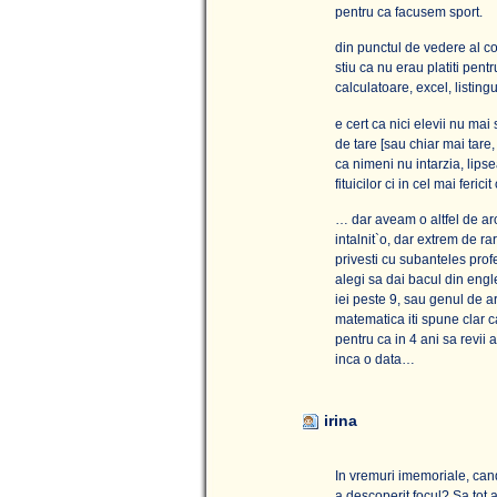
pentru ca facusem sport.
din punctul de vedere al co
stiu ca nu erau platiti pen
calculatoare, excel, listingu
e cert ca nici elevii nu mai s
de tare [sau chiar mai tare,
ca nimeni nu intarzia, lips
fituicilor ci in cel mai fer
… dar aveam o altfel de ar
intalnit`o, dar extrem de ra
privesti cu subanteles pro
alegi sa dai bacul din engl
iei peste 9, sau genul de 
matematica iti spune clar c
pentru ca in 4 ani sa revii 
inca o data…
irina
In vremuri imemoriale, cand
a descoperit focul? Sa tot 