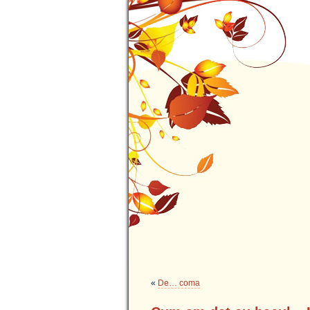
«
De… coma