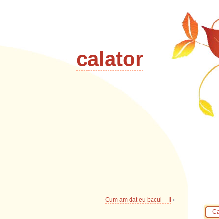
calator
Cum am dat eu bacul – II
»