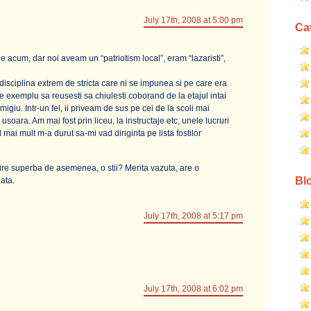
July 17th, 2008 at 5:00 pm
Cat
de acum, dar noi aveam un “patriotism local”, eram “lazaristi”,
disciplina extrem de stricta care ni se impunea si pe care era
de exemplu sa reusesti sa chiulesti coborand de la etajul intai
migiu. Intr-un fel, ii priveam de sus pe cei de la scoli mai
 usoara. Am mai fost prin liceu, la instructaje etc, unele lucruri
el mai mult m-a durut sa-mi vad diriginta pe lista fostilor
ire superba de asemenea, o stii? Merita vazuta, are o
Blo
ata.
July 17th, 2008 at 5:17 pm
July 17th, 2008 at 6:02 pm