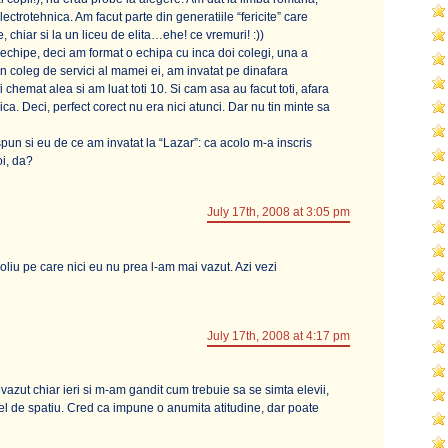
lectrotehnica. Am facut parte din generatiile “fericite” care
, chiar si la un liceu de elita…ehe! ce vremuri! :))
echipe, deci am format o echipa cu inca doi colegi, una a
un coleg de servici al mamei ei, am invatat pe dinafara
fi chemat alea si am luat toti 10. Si cam asa au facut toti, afara
ca. Deci, perfect corect nu era nici atunci. Dar nu tin minte sa
pun si eu de ce am invatat la “Lazar”: ca acolo m-a inscris
i, da?
July 17th, 2008 at 3:05 pm
iu pe care nici eu nu prea l-am mai vazut. Azi vezi
July 17th, 2008 at 4:17 pm
vazut chiar ieri si m-am gandit cum trebuie sa se simta elevii,
tfel de spatiu. Cred ca impune o anumita atitudine, dar poate