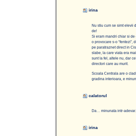
irina
Nu stiu cum se simt elevii 
de!
Si eram mandri chiar si de 
o provocare s-o “fentezi”, 
pe paratraznet direct in Cis
slabe, la care viata era mai
sunt la fel, altele nu, dar c
directori care au murit.
Scoala Centrala are o clad
gradina interioara, e minun
calatorul
Da… minunata intr-adevar.
irina