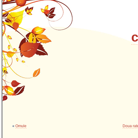
c
«
Omule
Doua rat