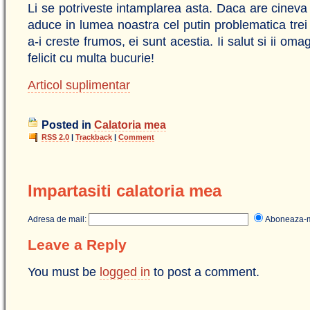
Li se potriveste intamplarea asta. Daca are cineva 
aduce in lumea noastra cel putin problematica trei 
a-i creste frumos, ei sunt acestia. Ii salut si ii omag
felicit cu multa bucurie!
Articol suplimentar
Posted in
Calatoria mea
RSS 2.0
|
Trackback
|
Comment
Impartasiti calatoria mea
Adresa de mail:
Aboneaza
Leave a Reply
You must be
logged in
to post a comment.