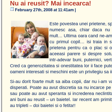
Nu ai reusit? Mai incearca!
February 27th, 2008 at 11:41am |
Este povestea unei prietene, sp
numesc asa, chiar daca nu
mult… Ultima oara cand ne-am i
cu primul copil… isi traia in 
prietena pentru ca o plac si
aceeasi parere si despre sot
intr-adevar buni, puternici, vert
Cred ca generozitatea si onestitatea lor ii face put
oameni interesati si meschini este un privilegiu sa ii
Si-au dorit foarte mult sa aiba copii, dar nu i-am va
disperati. Poate au avut discretia sa nu incarce pe
sau poate au avut speranta si increderea neclintit
ani buni au reusit – un baietel. Iar recent am primi
au tripleti – doi baietei si o fetita!!